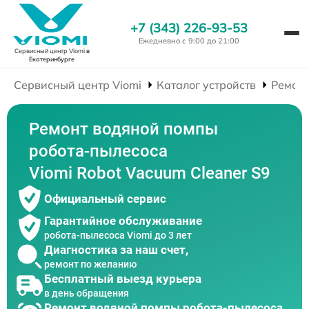
+7 (343) 226-93-53
Ежедневно с 9:00 до 21:00
Сервисный центр Viomi
в
Екатеринбурге
Сервисный центр Viomi
Каталог устройств
Ремонт
Ремонт водяной помпы
робота-пылесоса
Viomi Robot Vacuum Cleaner S9
Официальный сервис
Гарантийное обслуживание
робота-пылесоса Viomi до 3 лет
Диагностика за наш счет,
ремонт по желанию
Бесплатный выезд курьера
в день обращения
Ремонт водяной помпы робота-пылесоса