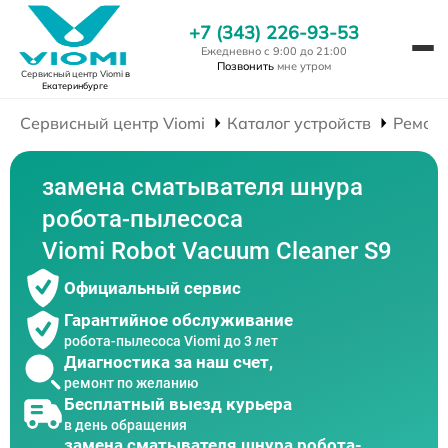
+7 (343) 226-93-53
Ежедневно с 9:00 до 21:00
Позвонить
мне утром
Сервисный центр Viomi
в
Екатеринбурге
Сервисный центр Viomi
Каталог устройств
Ремонт
замена сматывателя шнура
робота-пылесоса
Viomi Robot Vacuum Cleaner S9
Официальный сервис
Гарантийное обслуживание
робота-пылесоса Viomi до 3 лет
Диагностика за наш счет,
ремонт по желанию
Бесплатный выезд курьера
в день обращения
замена сматывателя шнура робота-