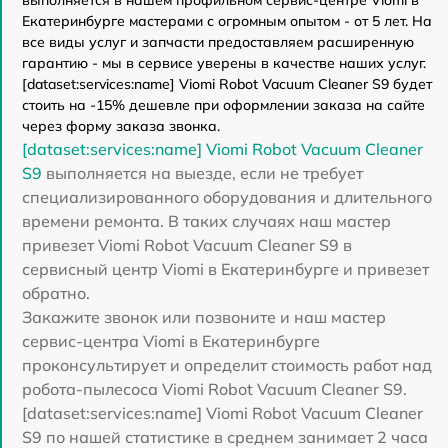
выполняется в нашем профильном сервис-центре Viomi в
Екатеринбурге мастерами с огромным опытом - от 5 лет. На
все виды услуг и запчасти предоставляем расширенную
гарантию - мы в сервисе уверены в качестве наших услуг.
[dataset:services:name] Viomi Robot Vacuum Cleaner S9 будет
стоить на -15% дешевле при оформлении заказа на сайте
через форму заказа звонка.
[dataset:services:name] Viomi Robot Vacuum Cleaner
S9
выполняется на выезде, если не требует
специализированного оборудования и длительного
времени ремонта. В таких случаях наш мастер
привезет Viomi Robot Vacuum Cleaner S9 в
сервисный центр Viomi в Екатеринбурге и привезет
обратно.
Закажите звонок или позвоните и наш мастер
сервис-центра Viomi в Екатеринбурге
проконсультирует и определит стоимость работ над
робота-пылесоса Viomi Robot Vacuum Cleaner S9.
[dataset:services:name] Viomi Robot Vacuum Cleaner
S9 по нашей статистике в среднем занимает 2 часа