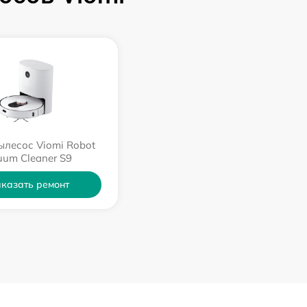
ылесос Viomi Robot
uum Cleaner S9
казать ремонт