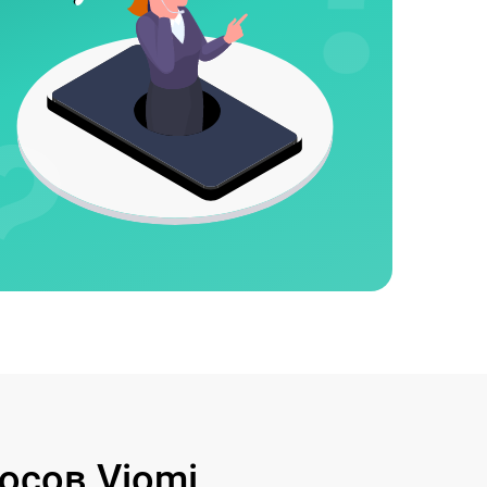
осов Viomi