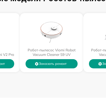
Робот-пылесос Viomi Robot
Робот-п
i V2 Pro
Vacuum Cleaner S9 UV
Vac
онт
Заказать ремонт
За