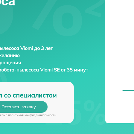
оса
ылесоса Viomi до 3 лет
 желанию
бращения
робота-пылесоса
Viomi SE от 35 минут
я со специалистом
Оставить заявку
есь c
политикой конфиденциальности