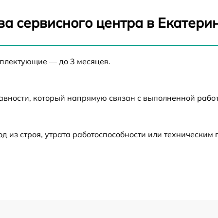
от 30 мин
ва сервисного центра в Екатери
от 30 мин
мплектующие — до 3 месяцев.
от 60 мин
от 60 мин
авности, который напрямую связан с выполненной рабо
от 6 мин
 из строя, утрата работоспособности или техническим
от 60 мин
от 60 мин
от 60 мин