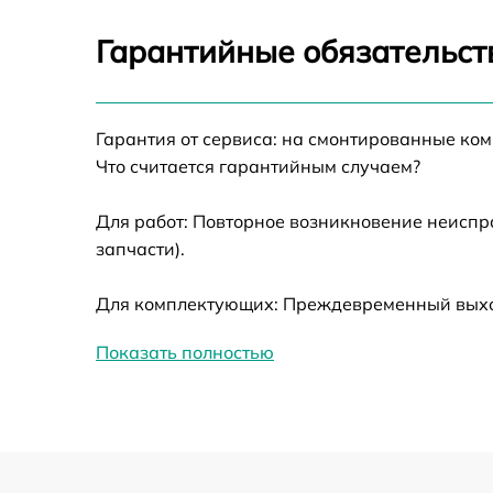
Прошивка Viomi V2 Pro
Гарантийные обязательст
Замена материнской платы Viomi V2 Pro
Гарантия от сервиса: на смонтированные ко
Профилактическая чистка Viomi V2 Pro
Что считается гарантийным случаем?
Ремонт материнской платы Viomi V2 Pro
Для работ: Повторное возникновение неиспр
запчасти).
Ремонт кнопки Viomi V2 Pro
Для комплектующих: Преждевременный выход
Восстановление колеса Viomi V2 Pro
Показать полностью
Ремонт гидросистемы Viomi V2 Pro
Ремонт клапанов подачи жидкостей Viomi
V2 Pro