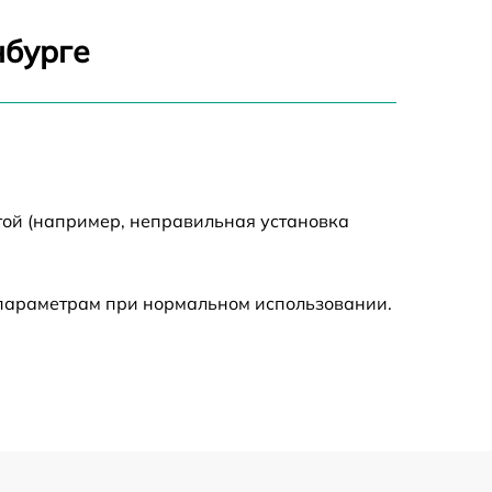
600 р
нбурге
400 р
500 р
800 р
той (например, неправильная установка
300 р
 параметрам при нормальном использовании.
350 р
900 р
500 р