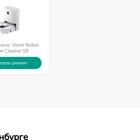
есос Viomi Robot
m Cleaner S9
азать ремонт
нбурге