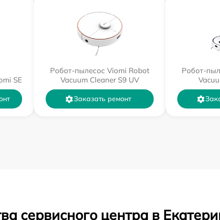
Робот-пылесос Viomi Robot
Робот-пыл
omi SE
Vacuum Cleaner S9 UV
Vacuu
онт
Заказать ремонт
Зак
ва сервисного центра в Екатери