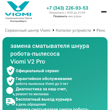
+7 (343) 226-93-53
Ежедневно с 9:00 до 21:00
Позвонить
мне утром
Сервисный центр Viomi
в
Екатеринбурге
Сервисный центр Viomi
Каталог устройств
Ремонт
замена сматывателя шнура
робота-пылесоса
Viomi V2 Pro
Официальный сервис
Гарантийное обслуживание
робота-пылесоса Viomi до 3 лет
Диагностика за наш счет,
ремонт по желанию
Бесплатный выезд курьера
в день обращения
замена сматывателя шнура робота-